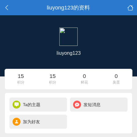
liuyong123的资料
liuyong123
15
15
0
0
积分
积分
鲜花
臭蛋
Ta的主题
发短消息
加为好友