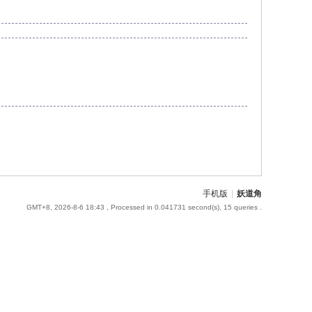
手机版
|
妖道角
GMT+8, 2026-8-6 18:43
, Processed in 0.041731 second(s), 15 queries .