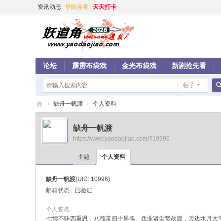
资讯动态
登陆异常
天天打卡
论坛
霹雳布袋戏
金光布袋戏
新剧抢先看
帖子
›
缺舟一帆渡
›
个人资料
妖
缺舟一帆渡
道
https://www.yaodaojiao.com/?10996
角
主题
个人资料
缺舟一帆渡
(UID: 10996)
邮箱状态
已验证
个人签名
七情不昧四重恩，八筏常归十界魂。负业诸尘贤劫渡，无边水月大