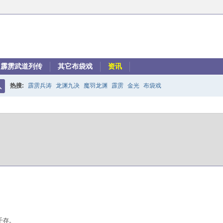
霹雳武道列传
其它布袋戏
资讯
热搜:
霹雳兵涛
龙渊九决
魔羽龙渊
霹雳
金光
布袋戏
搜
索
千存。