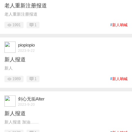
老人重新注册报道
老人重新注册报道
1991
1
#
新人呐喊
piopiopio
2023-9-22
新人报道
新人
1989
1
#
新人呐喊
剑心无垢Alter
2023-9-20
新人报道
新人报道 加油.......