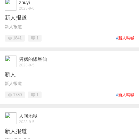
zhuyi
2023-9-6
新人报道
新人报道
1841
1
#
新人呐喊
勇猛的矮星仙
2023-9-5
新人
新人报道
1780
1
#
新人呐喊
人间地狱
2023-9-5
新人报道