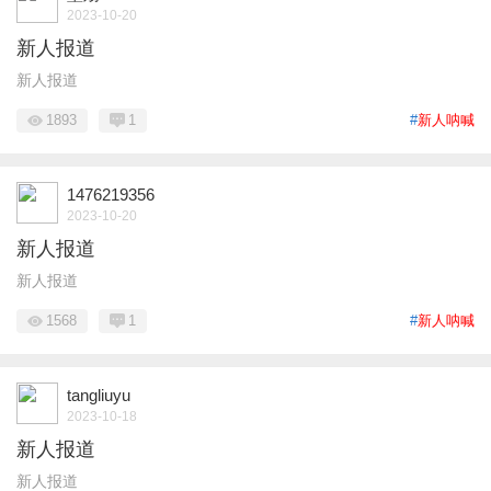
2023-10-20
新人报道
新人报道
1893
1
#
新人呐喊
1476219356
2023-10-20
新人报道
新人报道
1568
1
#
新人呐喊
tangliuyu
2023-10-18
新人报道
新人报道