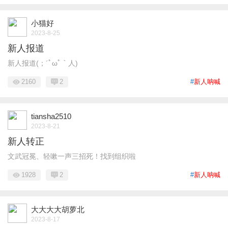
小猫好
2023-8-25
新人报道
新人报道(；´ﾟωﾟ｀人)
2160
2
#
新人呐喊
tiansha2510
2023-8-21
新人转正
文武冠冕、轻嗽一声三招死！找到组织啦
1928
2
#
新人呐喊
大大大大胡萝北
2023-8-17