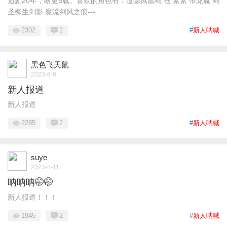
追剧20年，断更5载。喜欢的角色有：道隐凤凰鸣 苍 素素 帝龙胤 剑
圣柳生剑影 魔流剑风之痕--- ...
2302
2
#
新人呐喊
黑色飞天鼠
2023-8-8
新人报道
新人报道
2285
2
#
新人呐喊
suye
2023-8-11
呐呐呐🤭🤭
新人报道！！！
1945
2
#
新人呐喊