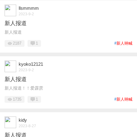
llsmmmm
2023-9-2
新人报道
新人报道
2187
1
#
新人呐喊
kyoko12121
2023-9-2
新人报道
新人报道！！爱霹雳
1735
1
#
新人呐喊
kidy
2023-8-27
新人报道