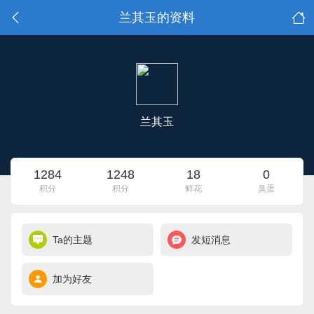
兰其玉的资料
兰其玉
1284
1248
18
0
积分
积分
鲜花
臭蛋
Ta的主题
发短消息
加为好友