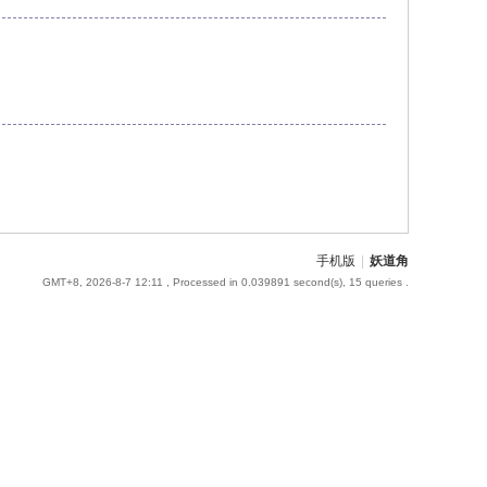
手机版
|
妖道角
GMT+8, 2026-8-7 12:11
, Processed in 0.039891 second(s), 15 queries .