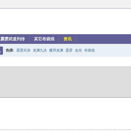
霹雳武道列传
其它布袋戏
资讯
热搜:
霹雳兵涛
龙渊九决
魔羽龙渊
霹雳
金光
布袋戏
搜
索