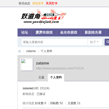
资讯动态
登陆异常
天天打卡
论坛
霹雳布袋戏
金光布袋戏
新剧抢先看
帖子
›
zatanw
›
个人资料
妖
zatanw
道
https://www.yaodaojiao.com/?15124
角
主题
个人资料
zatanw
(UID: 15124)
邮箱状态
已验证
统计信息
好友数 0
|
回帖数 52
|
主题数 11