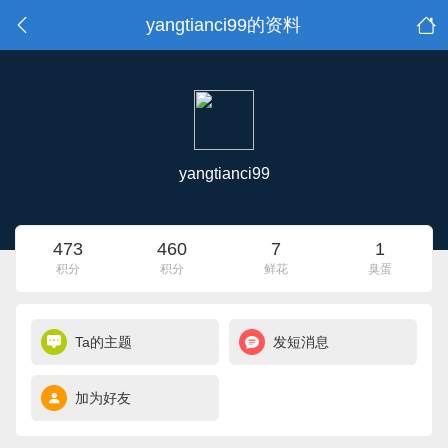
yangtianci99的资料
yangtianci99
473
460
7
1
积分
积分
鲜花
臭蛋
Ta的主题
发短消息
加为好友