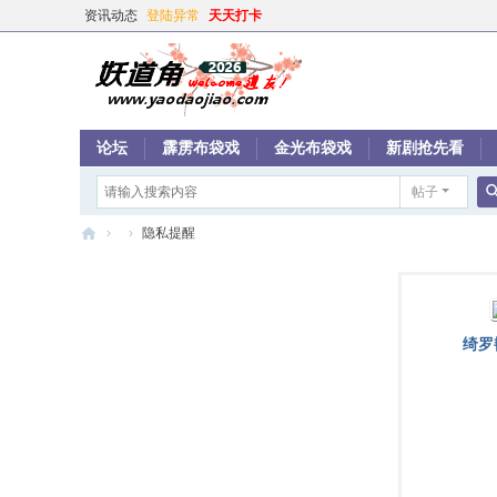
资讯动态
登陆异常
天天打卡
论坛
霹雳布袋戏
金光布袋戏
新剧抢先看
帖子
›
›
隐私提醒
妖
道
角
绮罗