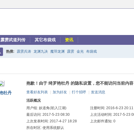
霹雳武道列传
其它布袋戏
资讯
热搜:
霹雳兵涛
龙渊九决
魔羽龙渊
霹雳
金光
布袋戏
搜
索
抱歉！由于 绮罗艳牡丹 的隐私设置，您不能访问当前内容
查看好友列表
|
加为好友
|
打个招呼
|
发送消息
艳牡丹
活跃概况
用户组:
妖道角(初入江湖)
注册时间: 2016-6-23 20:11
最后访问: 2017-5-23 08:30
上次活动时间: 2017-5-23 08
上次发表时间: 2017-4-27 18:28
上次邮件通知: 0
所在时区: 使用系统默认