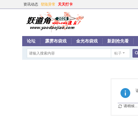
资讯动态
登陆异常
天天打卡
论坛
霹雳布袋戏
金光布袋戏
新剧抢先看
帖子
请稍候...