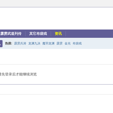
霹雳武道列传
其它布袋戏
资讯
热搜:
霹雳兵涛
龙渊九决
魔羽龙渊
霹雳
金光
布袋戏
搜
索
请先登录后才能继续浏览