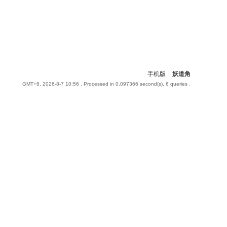
手机版
|
妖道角
GMT+8, 2026-8-7 10:56
, Processed in 0.097366 second(s), 6 queries .