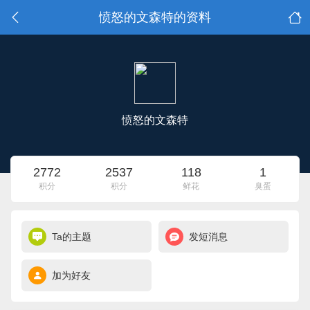
愤怒的文森特的资料
愤怒的文森特
2772
2537
118
1
积分
积分
鲜花
臭蛋
Ta的主题
发短消息
加为好友