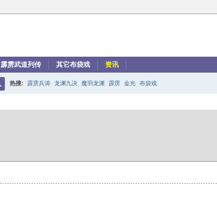
霹雳武道列传
其它布袋戏
资讯
热搜:
霹雳兵涛
龙渊九决
魔羽龙渊
霹雳
金光
布袋戏
搜
索