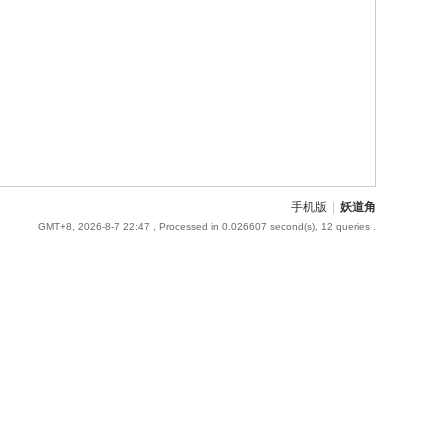
手机版
|
妖道角
GMT+8, 2026-8-7 22:47
, Processed in 0.026607 second(s), 12 queries .