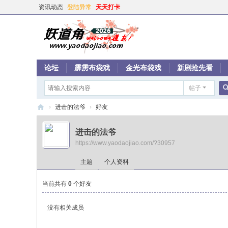
资讯动态
登陆异常
天天打卡
论坛
霹雳布袋戏
金光布袋戏
新剧抢先看
帖子
›
进击的法爷
›
好友
妖
进击的法爷
道
https://www.yaodaojiao.com/?30957
角
主题
个人资料
当前共有
0
个好友
没有相关成员