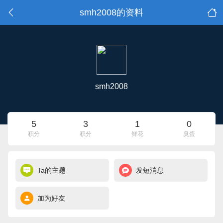
smh2008的资料
smh2008
5
3
1
0
积分
积分
鲜花
臭蛋
Ta的主题
发短消息
加为好友