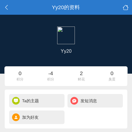
Yy20的资料
Yy20
0
-4
2
0
积分
积分
鲜花
臭蛋
Ta的主题
发短消息
加为好友