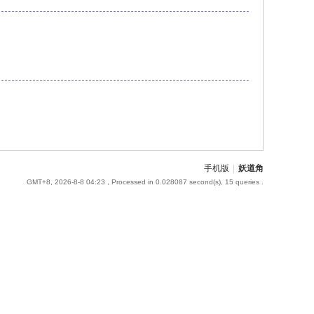
手机版
|
妖道角
GMT+8, 2026-8-8 04:23
, Processed in 0.028087 second(s), 15 queries .