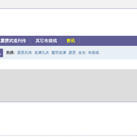
霹雳武道列传
其它布袋戏
资讯
热搜:
霹雳兵涛
龙渊九决
魔羽龙渊
霹雳
金光
布袋戏
搜
索