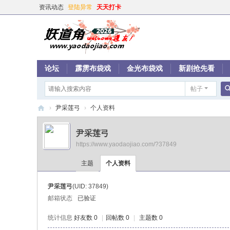
资讯动态
登陆异常
天天打卡
论坛
霹雳布袋戏
金光布袋戏
新剧抢先看
帖子
›
尹采莲弓
›
个人资料
妖
尹采莲弓
道
https://www.yaodaojiao.com/?37849
角
主题
个人资料
尹采莲弓
(UID: 37849)
邮箱状态
已验证
统计信息
好友数 0
|
回帖数 0
|
主题数 0