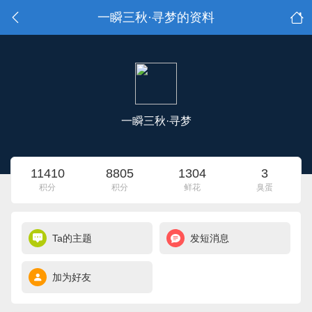
一瞬三秋·寻梦的资料
一瞬三秋·寻梦
11410
8805
1304
3
积分
积分
鲜花
臭蛋
Ta的主题
发短消息
加为好友