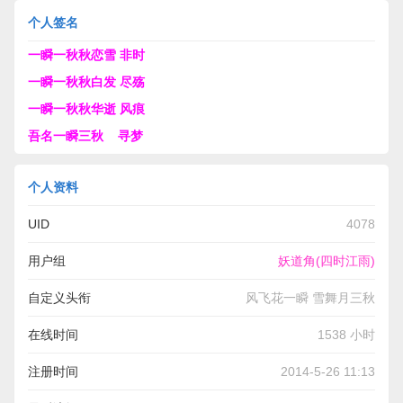
个人签名
一瞬一秋秋恋雪 非时
一瞬一秋秋白发 尽殇
一瞬一秋秋华逝 风痕
吾名一瞬三秋 寻梦
个人资料
UID
4078
用户组
妖道角(四时江雨)
自定义头衔
风飞花一瞬 雪舞月三秋
在线时间
1538 小时
注册时间
2014-5-26 11:13