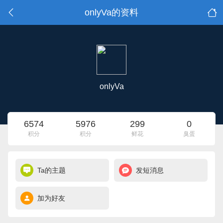
onlyVa的资料
onlyVa
6574
5976
299
0
积分
积分
鲜花
臭蛋
Ta的主题
发短消息
加为好友