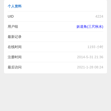
个人资料
UID
4224
用户组
妖道角(三尺秋水)
最新记录
【回眸】张涵雅
在线时间
1193 小时
http://hi.baidu.com/troygaga/item/ac83c0dd301c139833db90b5
注册时间
2014-5-31 21:36
【蓦然回首落花成诗
最后访问
2021-1-28 08:24