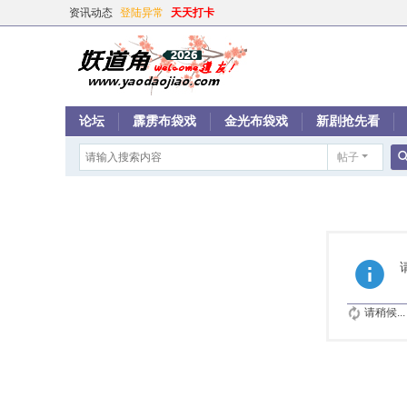
资讯动态
登陆异常
天天打卡
论坛
霹雳布袋戏
金光布袋戏
新剧抢先看
帖子
请稍候...