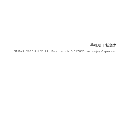
手机版
|
妖道角
GMT+8, 2026-8-8 23:33
, Processed in 0.017625 second(s), 6 queries .