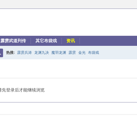
霹雳武道列传
其它布袋戏
资讯
热搜:
霹雳兵涛
龙渊九决
魔羽龙渊
霹雳
金光
布袋戏
搜
索
请先登录后才能继续浏览