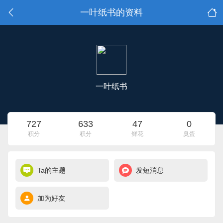
一叶纸书的资料
一叶纸书
727
633
47
0
积分
积分
鲜花
臭蛋
Ta的主题
发短消息
加为好友