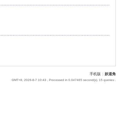
手机版
|
妖道角
GMT+8, 2026-8-7 10:43
, Processed in 0.047465 second(s), 15 queries .