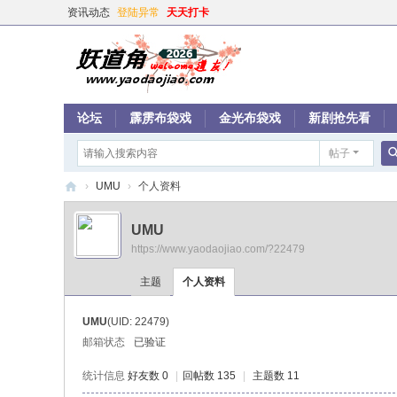
资讯动态
登陆异常
天天打卡
论坛
霹雳布袋戏
金光布袋戏
新剧抢先看
帖子
›
UMU
›
个人资料
妖
UMU
道
https://www.yaodaojiao.com/?22479
角
主题
个人资料
UMU
(UID: 22479)
邮箱状态
已验证
统计信息
好友数 0
|
回帖数 135
|
主题数 11