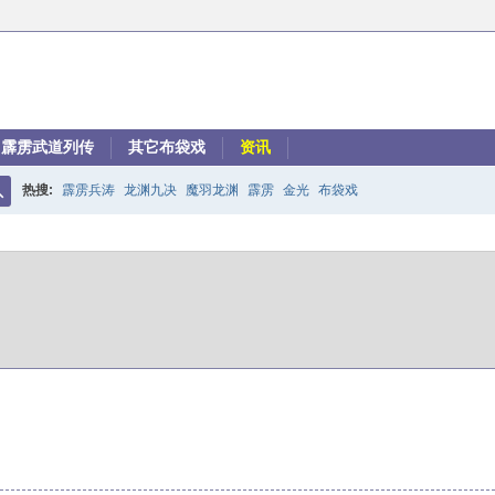
霹雳武道列传
其它布袋戏
资讯
热搜:
霹雳兵涛
龙渊九决
魔羽龙渊
霹雳
金光
布袋戏
搜
索