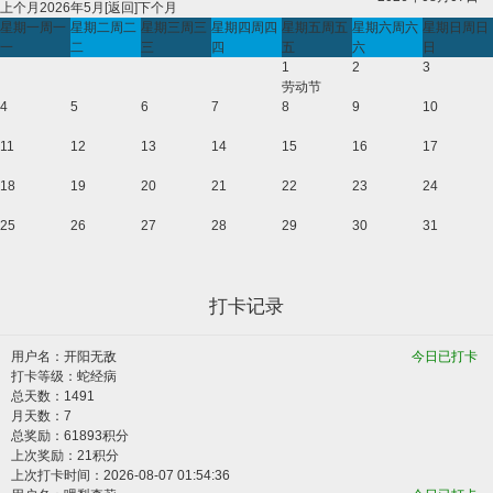
上个月
2026年5月[
返回
]
下个月
星期一
周一
星期二
周二
星期三
周三
星期四
周四
星期五
周五
星期六
周六
星期日
周日
一
二
三
四
五
六
日
1
2
3
劳动节
4
5
6
7
8
9
10
11
12
13
14
15
16
17
18
19
20
21
22
23
24
25
26
27
28
29
30
31
打卡记录
用户名：
开阳无敌
今日已打卡
打卡等级：蛇经病
总天数：1491
月天数：7
总奖励：61893积分
上次奖励：21积分
上次打卡时间：2026-08-07 01:54:36