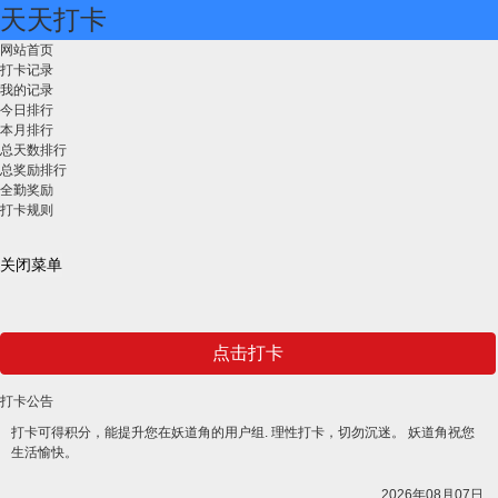
天天打卡
网站首页
打卡记录
我的记录
今日排行
本月排行
总天数排行
总奖励排行
全勤奖励
打卡规则
关闭菜单
点击打卡
打卡公告
打卡可得积分，能提升您在妖道角的用户组. 理性打卡，切勿沉迷。 妖道角祝您
生活愉快。
2026年08月07日