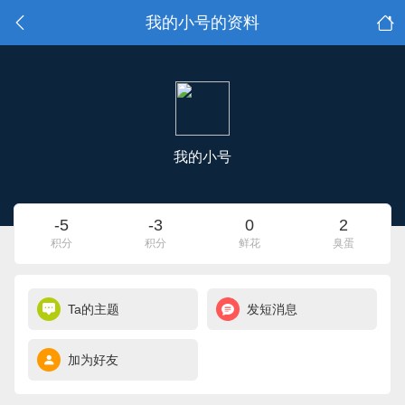
我的小号的资料
我的小号
-5
-3
0
2
积分
积分
鲜花
臭蛋
Ta的主题
发短消息
加为好友