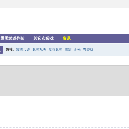
霹雳武道列传
其它布袋戏
资讯
热搜:
霹雳兵涛
龙渊九决
魔羽龙渊
霹雳
金光
布袋戏
搜
索