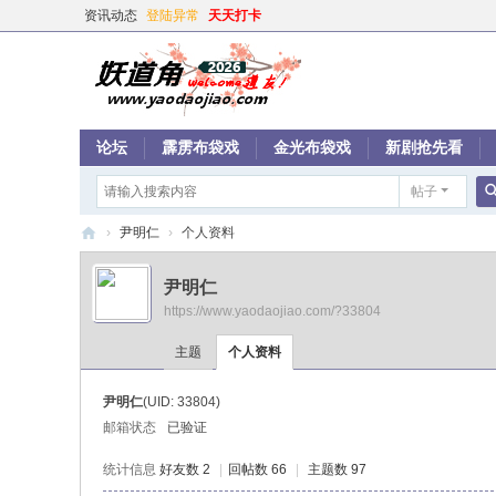
资讯动态
登陆异常
天天打卡
论坛
霹雳布袋戏
金光布袋戏
新剧抢先看
帖子
›
尹明仁
›
个人资料
妖
尹明仁
道
https://www.yaodaojiao.com/?33804
角
主题
个人资料
尹明仁
(UID: 33804)
邮箱状态
已验证
统计信息
好友数 2
|
回帖数 66
|
主题数 97