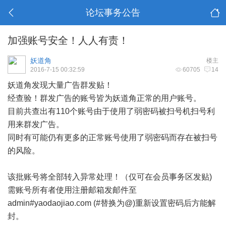
论坛事务公告
加强账号安全！人人有责！
妖道角
楼主
2016-7-15 00:32:59
60705
14
妖道角发现大量广告群发贴！
经查验！群发广告的账号皆为妖道角正常的用户账号。
目前共查出有110个账号由于使用了弱密码被扫号机扫号利
用来群发广告。
同时有可能仍有更多的正常账号使用了弱密码而存在被扫号
的风险。
该批账号将全部转入异常处理！（仅可在会员事务区发贴)
需账号所有者使用注册邮箱发邮件至
admin#yaodaojiao.com (#替换为@)重新设置密码后方能解
封。