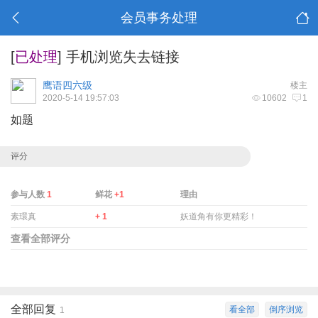
会员事务处理
[
已处理
]
手机浏览失去链接
鹰语四六级
楼主
2020-5-14 19:57:03
10602
1
如题
评分
参与人数
1
鲜花
+1
理由
素環真
+ 1
妖道角有你更精彩！
查看全部评分
全部回复
看全部
倒序浏览
1