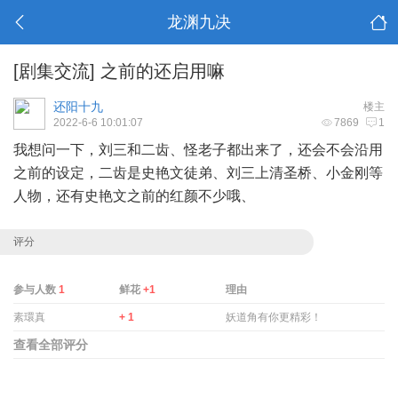
龙渊九决
[剧集交流]
之前的还启用嘛
还阳十九
楼主
2022-6-6 10:01:07
7869
1
我想问一下，刘三和二齿、怪老子都出来了，还会不会沿用
之前的设定，二齿是史艳文徒弟、刘三上清圣桥、小金刚等
人物，还有史艳文之前的红颜不少哦、
评分
参与人数
1
鲜花
+1
理由
素環真
+ 1
妖道角有你更精彩！
查看全部评分